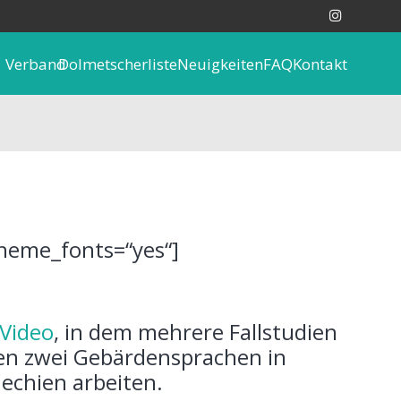
Verband
Dolmetscherliste
Neuigkeiten
FAQ
Kontakt
theme_fonts=“yes“]
Video
, in dem mehrere Fallstudien
en zwei Gebärdensprachen in
echien arbeiten.