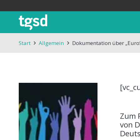
Start
Allgemein
Dokumentation über „EuroS
[vc_c
Zum P
von D
Deuts