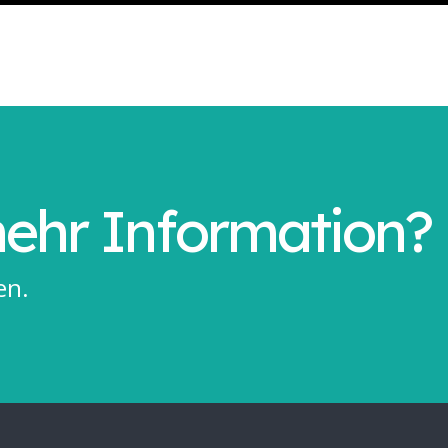
ehr Information?
en
.