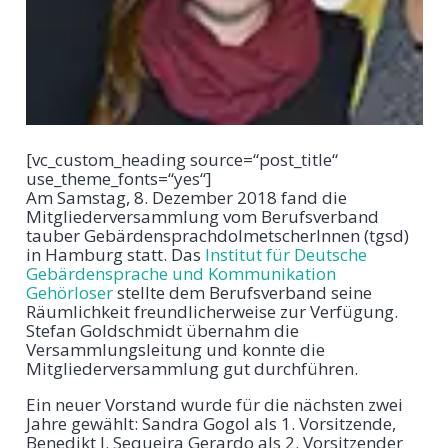
[vc_custom_heading source=“post_title“
use_theme_fonts=“yes“]
Am Samstag, 8. Dezember 2018 fand die
Mitgliederversammlung vom Berufsverband
tauber GebärdensprachdolmetscherInnen (tgsd)
in Hamburg statt. Das
Institut für Deutsche
Gebärdensprache und Kommunikation
Gehörloser
stellte dem Berufsverband seine
Räumlichkeit freundlicherweise zur Verfügung.
Stefan Goldschmidt übernahm die
Versammlungsleitung und konnte die
Mitgliederversammlung gut durchführen.
Ein neuer Vorstand wurde für die nächsten zwei
Jahre gewählt: Sandra Gogol als 1. Vorsitzende,
Benedikt J. Sequeira Gerardo als 2. Vorsitzender