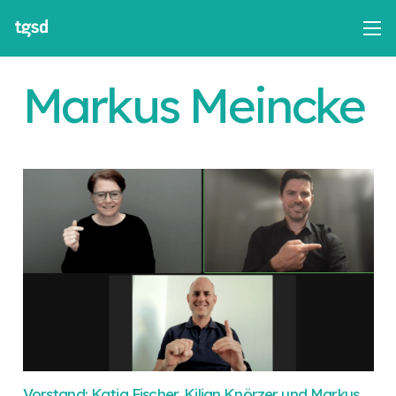
Markus Meincke
Vorstand: Katja Fischer, Kilian Knörzer und Markus